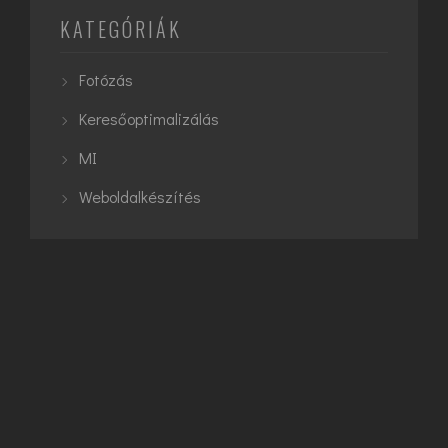
KATEGÓRIÁK
Fotózás
Keresőoptimalizálás
MI
Weboldalkészítés
CÍMKÉK
Architecture
Exterior
Interior
Keresőoptimalizálás
MI
Planning
SEO