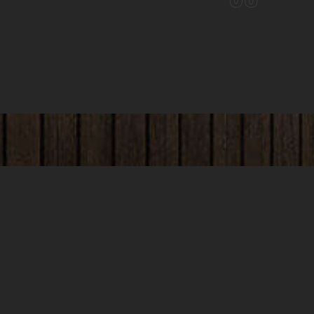
SEO 
Meglévő weboldalának teljeskörű átvilágítása és
Teljeskörű
hibafeltárási szolgáltatások, hogy vállalkozása még
keresőopt