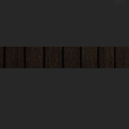
SEO VIDEO
SEO szövegírás minden területre cégeknek és
vállalkozásoknak. Specifikus szolgáltatások és