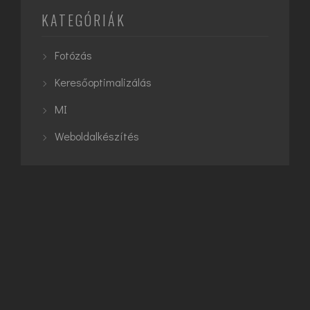
KATEGÓRIÁK
Fotózás
Keresőoptimalizálás
MI
Weboldalkészítés
CÍMKÉK
Architecture
Exterior
Interior
Keresőoptimalizálás
MI
Planning
SEO